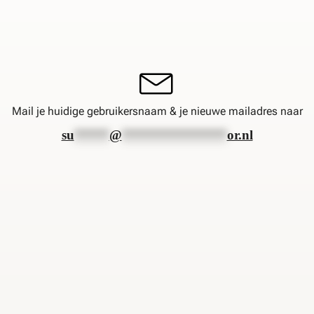
su
*****
@
***************
or.nl
Mail je huidige gebruikersnaam & je nieuwe mailadres naar